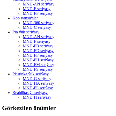
MND-AN seriýasy
MND-F seriýasy
MND-FF seriýasy
Köp stansiýalar
MND-360 seriýasy
MND-C seriýasy
Pin ýük seriýasy
MND-AN seriýasy
MND-F seriýasy
MND-FB seriýasy
MND-FD seriýasy
MND-FF seriýasy
MND-FH seriýasy
MND-FM seriýasy
MND-FS seriýasy
Plastinka ýük seriýasy
MND-G seriýasy
MND-HA seriýasy
MND-PL seriýasy
Reabilitasiýa seriýasy
MND-H seriýasy
Görkezilen önümler