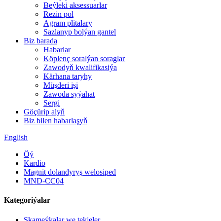
Beýleki aksessuarlar
Rezin pol
Agram plitalary
Sazlanyp bolýan gantel
Biz barada
Habarlar
Köplenç soralýan soraglar
Zawodyň kwalifikasiýa
Kärhana taryhy
Müşderi işi
Zawoda syýahat
Sergi
Göçürip alyň
Biz bilen habarlaşyň
English
Öý
Kardio
Magnit dolandyryş welosiped
MND-CC04
Kategoriýalar
Skameýkalar we tekjeler