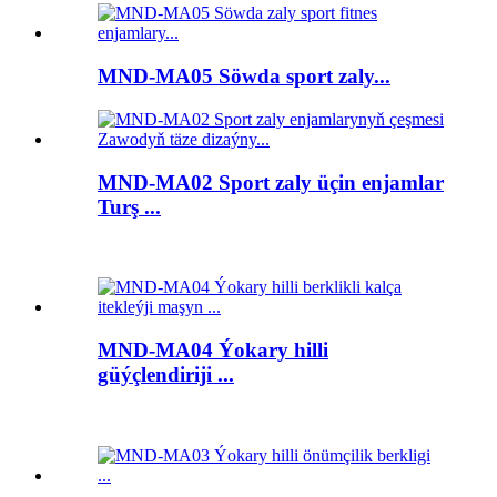
MND-MA05 Söwda sport zaly...
MND-MA02 Sport zaly üçin enjamlar
Turş ...
MND-MA04 Ýokary hilli
güýçlendiriji ...