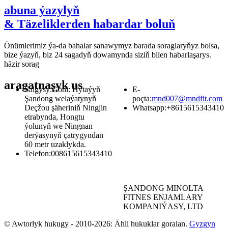
abuna ýazylyň
& Täzeliklerden habardar boluň
Önümlerimiz ýa-da bahalar sanawymyz barada soraglaryňyz bolsa,
bize ýazyň, biz 24 sagadyň dowamynda siziň bilen habarlaşarys.
häzir sorag
aragatnaşyk
us
Salgysy:
Göni: Hytaýyň
E-
Şandong welaýatynyň
poçta:
mnd007@mndfit.com
Deçžou şäheriniň Ningjin
Whatsapp:
+8615615343410
etrabynda, Hongtu
ýolunyň we Ningnan
derýasynyň çatrygyndan
60 metr uzaklykda.
Telefon:
008615615343410
ŞANDONG MINOLTA
FITNES ENJAMLARY
KOMPANIÝASY, LTD
© Awtorlyk hukugy - 2010-2026: Ähli hukuklar goralan.
Gyzgyn