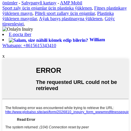
önümler
-
Sahypanyň kartasy
-
AMP Mobil
Sport zaly üçin enjamlar üçin plastinka ýüklenen
,
Fitnes plastinkasy
ýüklenen maşyn
,
Pliteli sport zallary üçin enjamlar
,
Plastinka
ýüklenen maşynlar
,
Aýak basyş plastinasyna ýüklenen
,
Güýç
türgenleşigi
,
E-poçta iber
William
Whatsapp: +8615615343410
x