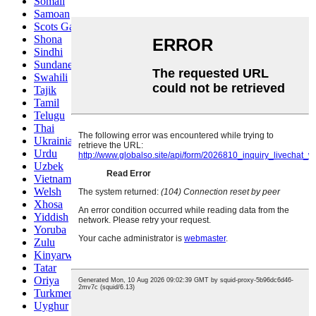
Somali
Samoan
Scots Gaelic
Shona
Sindhi
Sundanese
Swahili
Tajik
Tamil
Telugu
Thai
Ukrainian
Urdu
Uzbek
Vietnamese
Welsh
Xhosa
Yiddish
Yoruba
Zulu
Kinyarwanda
Tatar
Oriya
Turkmen
Uyghur