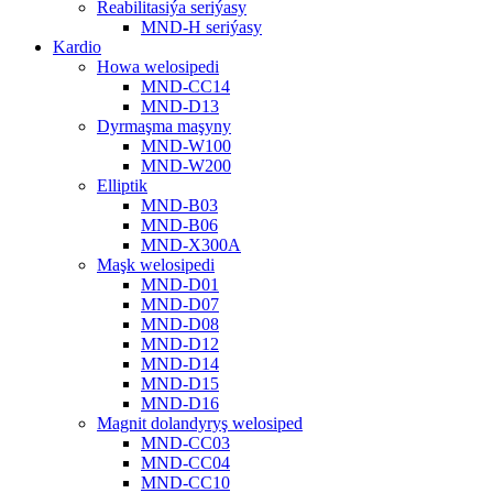
Reabilitasiýa seriýasy
MND-H seriýasy
Kardio
Howa welosipedi
MND-CC14
MND-D13
Dyrmaşma maşyny
MND-W100
MND-W200
Elliptik
MND-B03
MND-B06
MND-X300A
Maşk welosipedi
MND-D01
MND-D07
MND-D08
MND-D12
MND-D14
MND-D15
MND-D16
Magnit dolandyryş welosiped
MND-CC03
MND-CC04
MND-CC10