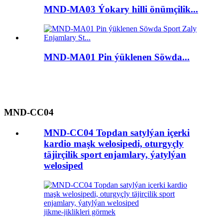
MND-MA03 Ýokary hilli önümçilik...
MND-MA01 Pin ýüklenen Söwda...
MND-CC04
MND-CC04 Topdan satylýan içerki
kardio maşk welosipedi, oturgyçly
täjirçilik sport enjamlary, ýatylýan
welosiped
jikme-jiklikleri görmek