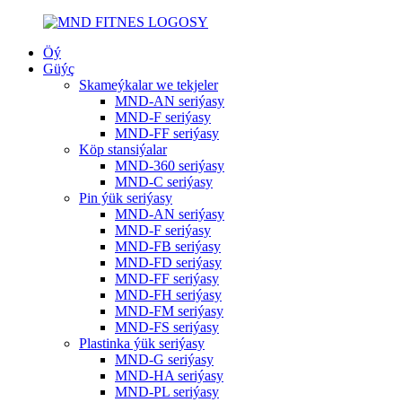
Öý
Güýç
Skameýkalar we tekjeler
MND-AN seriýasy
MND-F seriýasy
MND-FF seriýasy
Köp stansiýalar
MND-360 seriýasy
MND-C seriýasy
Pin ýük seriýasy
MND-AN seriýasy
MND-F seriýasy
MND-FB seriýasy
MND-FD seriýasy
MND-FF seriýasy
MND-FH seriýasy
MND-FM seriýasy
MND-FS seriýasy
Plastinka ýük seriýasy
MND-G seriýasy
MND-HA seriýasy
MND-PL seriýasy