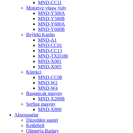
MND-CC11
Motorsyz ylgaw ýoly
MND-Y500A
MND-Y500B
MND-Y600A
MND-Y600B
Beýleki Kardio
MND-A1
MND-CC01
MND-CC13
MND-TXD180
MND-X001
MND-X005
Kürekçi
MND-CC08
MND-W2
MND-W4
Basgançak maşyny
MND-X200B
Serfing maşyny
MND-X800
Aksessuarlar
Düzedilen gantel
Kettlebell
Olimpiýa Barlary