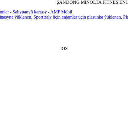
ŞANDONG MINOLTA FITNES EN
ümler
-
Sahypanyň kartasy
-
AMP Mobil
tinasyna ýüklenen
,
Sport zaly üçin enjamlar üçin plastinka ýüklenen
,
Pl
IOS