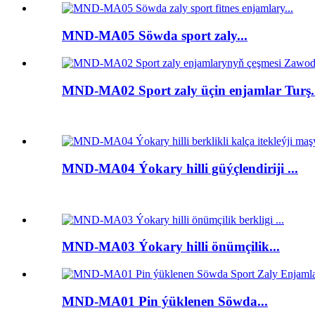
MND-MA05 Söwda sport zaly...
MND-MA02 Sport zaly üçin enjamlar Turş..
MND-MA04 Ýokary hilli güýçlendiriji ...
MND-MA03 Ýokary hilli önümçilik...
MND-MA01 Pin ýüklenen Söwda...