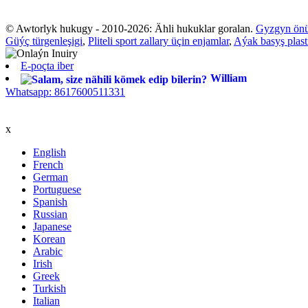
© Awtorlyk hukugy - 2010-2026: Ähli hukuklar goralan.
Gyzgyn ön
Güýç türgenleşigi
,
Pliteli sport zallary üçin enjamlar
,
Aýak basyş plas
E-poçta iber
William
Whatsapp: 8617600511331
x
English
French
German
Portuguese
Spanish
Russian
Japanese
Korean
Arabic
Irish
Greek
Turkish
Italian