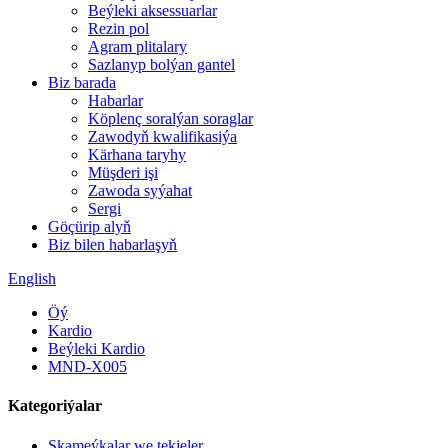
Beýleki aksessuarlar
Rezin pol
Agram plitalary
Sazlanyp bolýan gantel
Biz barada
Habarlar
Köplenç soralýan soraglar
Zawodyň kwalifikasiýa
Kärhana taryhy
Müşderi işi
Zawoda syýahat
Sergi
Göçürip alyň
Biz bilen habarlaşyň
English
Öý
Kardio
Beýleki Kardio
MND-X005
Kategoriýalar
Skameýkalar we tekjeler