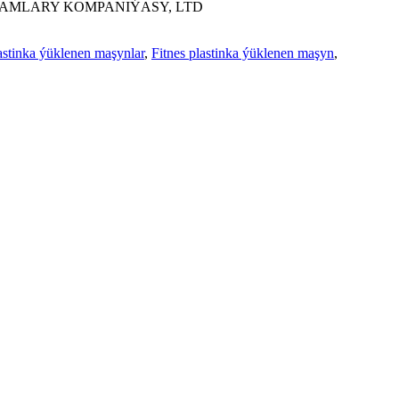
JAMLARY KOMPANIÝASY, LTD
astinka ýüklenen maşynlar
,
Fitnes plastinka ýüklenen maşyn
,