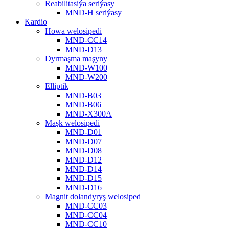
Reabilitasiýa seriýasy
MND-H seriýasy
Kardio
Howa welosipedi
MND-CC14
MND-D13
Dyrmaşma maşyny
MND-W100
MND-W200
Elliptik
MND-B03
MND-B06
MND-X300A
Maşk welosipedi
MND-D01
MND-D07
MND-D08
MND-D12
MND-D14
MND-D15
MND-D16
Magnit dolandyryş welosiped
MND-CC03
MND-CC04
MND-CC10