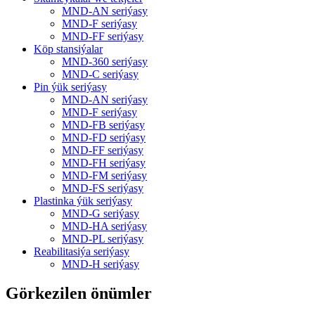
MND-AN seriýasy
MND-F seriýasy
MND-FF seriýasy
Köp stansiýalar
MND-360 seriýasy
MND-C seriýasy
Pin ýük seriýasy
MND-AN seriýasy
MND-F seriýasy
MND-FB seriýasy
MND-FD seriýasy
MND-FF seriýasy
MND-FH seriýasy
MND-FM seriýasy
MND-FS seriýasy
Plastinka ýük seriýasy
MND-G seriýasy
MND-HA seriýasy
MND-PL seriýasy
Reabilitasiýa seriýasy
MND-H seriýasy
Görkezilen önümler