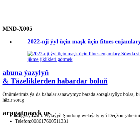
MND-X005
2022-nji ýyl üçin maşk üçin fitnes enjamla
jikme-jiklikleri görmek
abuna ýazylyň
& Täzeliklerden habardar boluň
Önümlerimiz ýa-da bahalar sanawymyz barada soraglaryňyz bolsa, bi
häzir sorag
aragatnaşyk
us
Salgysy:
Göni: Hytaýyň Şandong welaýatynyň Deçžou şäherini
Telefon:
008617600511331