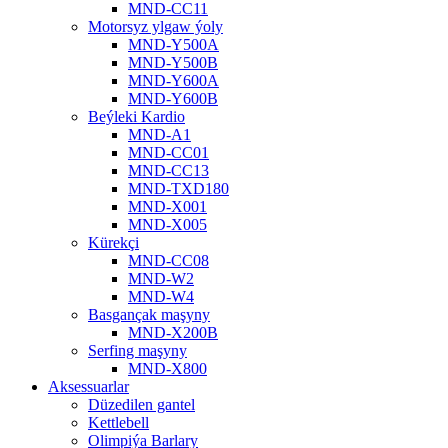
MND-CC11
Motorsyz ylgaw ýoly
MND-Y500A
MND-Y500B
MND-Y600A
MND-Y600B
Beýleki Kardio
MND-A1
MND-CC01
MND-CC13
MND-TXD180
MND-X001
MND-X005
Kürekçi
MND-CC08
MND-W2
MND-W4
Basgançak maşyny
MND-X200B
Serfing maşyny
MND-X800
Aksessuarlar
Düzedilen gantel
Kettlebell
Olimpiýa Barlary