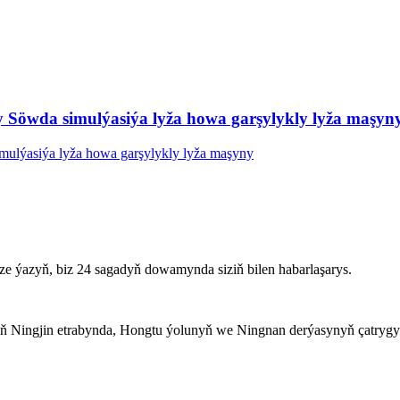
ry Söwda simulýasiýa lyža howa garşylykly lyža maşyn
ze ýazyň, biz 24 sagadyň dowamynda siziň bilen habarlaşarys.
ň Ningjin etrabynda, Hongtu ýolunyň we Ningnan derýasynyň çatrygy