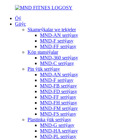
Öý
Güýç
Skameýkalar we tekjeler
MND-AN seriýasy
MND-F seriýasy
MND-FF seriýasy
Köp stansiýalar
MND-360 seriýasy
MND-C seriýasy
Pin ýük seriýasy
MND-AN seriýasy
MND-F seriýasy
MND-FB seriýasy
MND-FD seriýasy
MND-FF seriýasy
MND-FH seriýasy
MND-FM seriýasy
MND-FS seriýasy
Plastinka ýük seriýasy
MND-G seriýasy
MND-HA seriýasy
MND-PL seriýasy