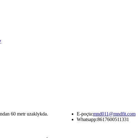
y
ndan 60 metr uzaklykda.
E-poçta:
mnd011@mndfit.com
Whatsapp:
8617600511331